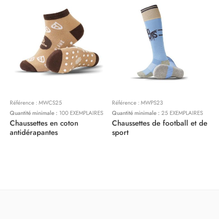
Référence :
MWCS25
Référence :
MWPS23
R
Quantité minimale :
100 EXEMPLAIRES
Quantité minimale :
25 EXEMPLAIRES
Q
Chaussettes en coton
Chaussettes de football et de
P
antidérapantes
sport
p
1
p