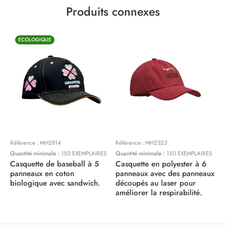
Produits connexes
ECOLOGIQUE
Référence :
MH2814
Référence :
MH2323
R
Quantité minimale :
150 EXEMPLAIRES
Quantité minimale :
150 EXEMPLAIRES
Q
Casquette de baseball à 5
Casquette en polyester à 6
C
panneaux en coton
panneaux avec des panneaux
p
biologique avec sandwich.
découpés au laser pour
b
améliorer la respirabilité.
m